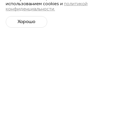
Индорный триатлон
использованием cookies и
политикой
конфиденциальности.
Получить запись
Хорошо
Лекторы