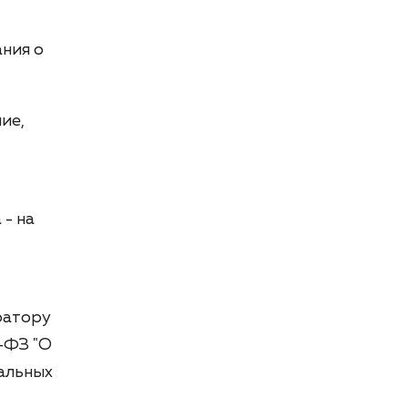
ания о
ие,
- на
ратору
2-ФЗ "О
нальных