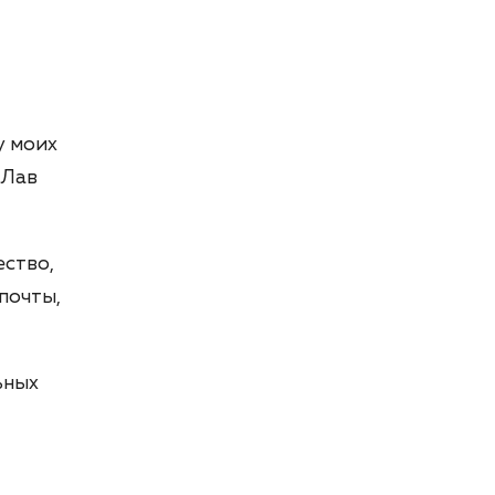
у моих
 Лав
ество,
почты,
ьных