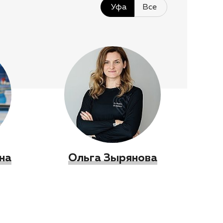
Уфа
Все
на
Ольга Зырянова