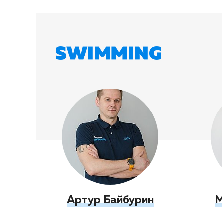
Артур Байбурин
М