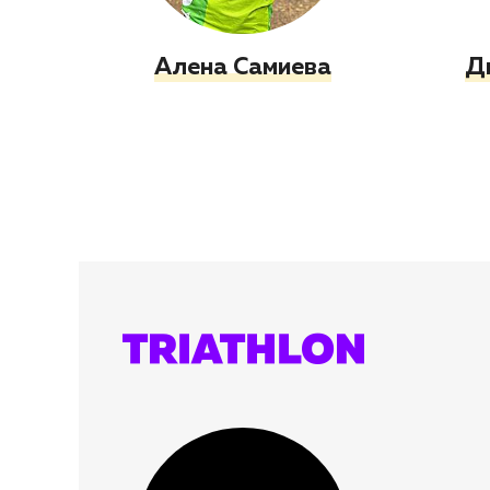
Алена Самиева
Д