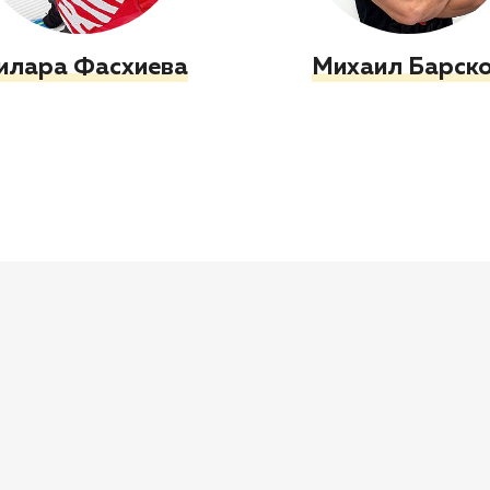
илара Фасхиева
Михаил Барск