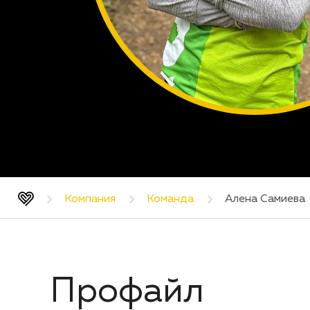
Компания
Команда
Алена Самиева
Профайл