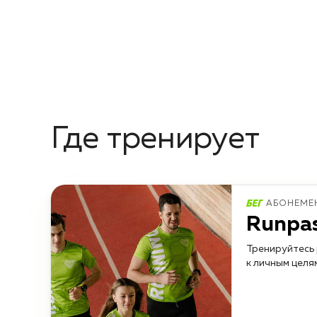
Где тренирует
АБОНЕМЕ
Runpa
Тренируйтесь 
к личным целя