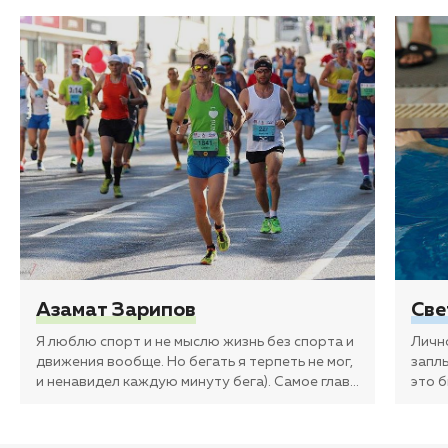
Азамат Зарипов
Све
Я люблю спорт и не мыслю жизнь без спорта и
Личн
движения вообще. Но бегать я терпеть не мог,
заплы
и ненавидел каждую минуту бега). Самое глав
…
это 