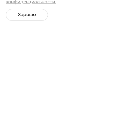
конфиденциальности.
Хорошо
Супер­спортивная рассылка
Советы профессионалов, анонсы событий и
познавательные материалы.
Подписаться
Я даю
согласие на обработку своих персональных
данных
в соответствии с Политикой Персональных
данных. С
Политикой персональных данных
ознакомлен