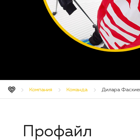
Компания
Команда
Дилара Фасхие
Профайл