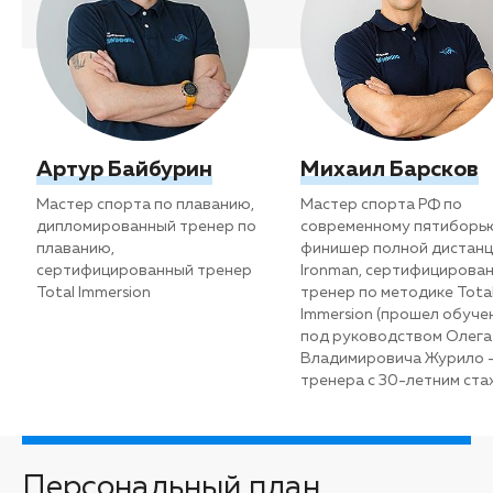
Артур Байбурин
Михаил Барсков
Мастер спорта по плаванию,
Мастер спорта РФ по
дипломированный тренер по
современному пятиборь
плаванию,
финишер полной дистан
сертифицированный тренер
Ironman, сертифицирова
Total Immersion
тренер по методике Tota
Immersion (прошел обуче
под руководством Олега
Владимировича Журило 
тренера с 30-летним ста
Персональный план