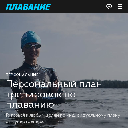
ПЕРСОНАЛЬНЫЕ
Персональный план
тренировок по
плаванию
Готовься к любым целям по индивидуальному плану
от супертренера